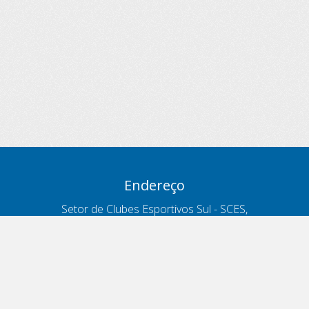
Endereço
Setor de Clubes Esportivos Sul - SCES,
trecho 03, lote 10, Projeto Orla Polo 8
- Brasília - DF
Contatos