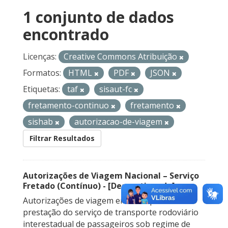
1 conjunto de dados
encontrado
Licenças:
Creative Commons Atribuição
Formatos:
HTML
PDF
JSON
Etiquetas:
taf
sisaut-fc
fretamento-continuo
fretamento
sishab
autorizacao-de-viagem
Filtrar Resultados
Autorizações de Viagem Nacional – Serviço
Fretado (Contínuo) - [Descontinuado]
Autorizações de viagem emitidas para a
prestação do serviço de transporte rodoviário
interestadual de passageiros sob regime de