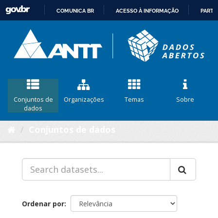
COMUNICA BR
ACESSO À INFORMAÇÃO
PARTI
IR
PARA
O
CONTEÚDO
Conjuntos de
Organizações
Temas
Sobre
dados
Conjuntos de dados
Ordenar por