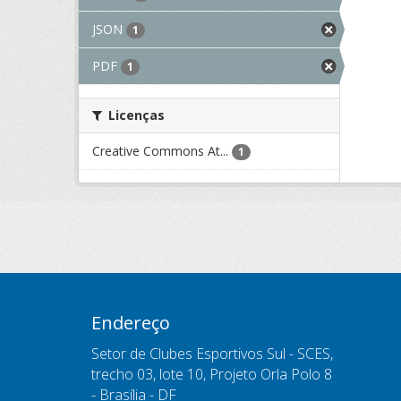
JSON
1
PDF
1
Licenças
Creative Commons At...
1
Endereço
Setor de Clubes Esportivos Sul - SCES,
trecho 03, lote 10, Projeto Orla Polo 8
- Brasília - DF