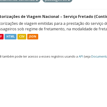
torizações de Viagem Nacional – Serviço Fretado (Contí
orizações de viagem emitidas para a prestação do serviço d
ssageiros sob regime de fretamento, na modalidade de freta
DF
HTML
CSV
JSON
ê também pode ter acesso a esses registros usando a
API
(veja
Documenta