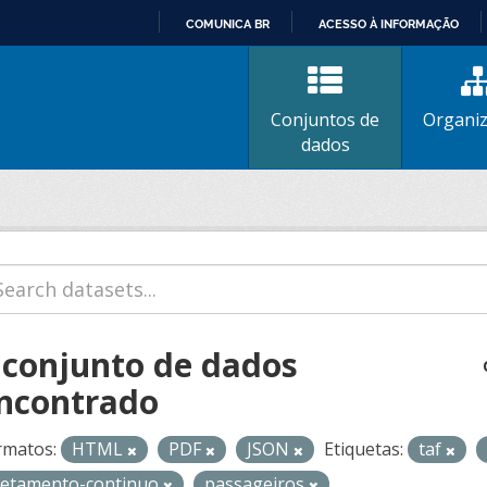
COMUNICA BR
ACESSO À INFORMAÇÃO
IR
PARA
O
Conjuntos de
Organi
CONTEÚDO
dados
 conjunto de dados
ncontrado
rmatos:
HTML
PDF
JSON
Etiquetas:
taf
retamento-continuo
passageiros