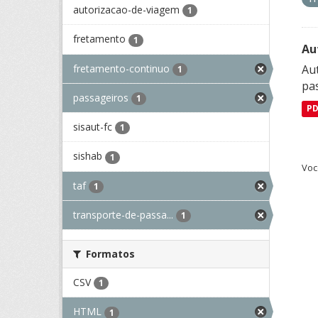
autorizacao-de-viagem
1
fretamento
1
Au
fretamento-continuo
Aut
1
pa
passageiros
1
P
sisaut-fc
1
sishab
1
Voc
taf
1
transporte-de-passa...
1
Formatos
CSV
1
HTML
1