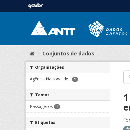
Conjuntos de dados
Organizações
Agência Nacional de...
1
1
Temas
e
Passageiros
1
Fo
Etiquetas
f