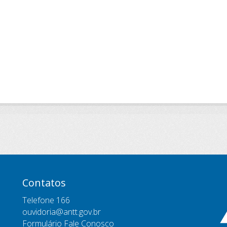
Contatos
Telefone 166
ouvidoria@antt.gov.br
Formulário Fale Conosco