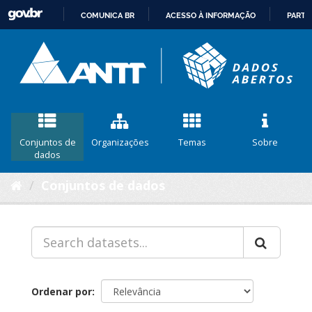
COMUNICA BR
ACESSO À INFORMAÇÃO
PARTI
IR
PARA
O
CONTEÚDO
Conjuntos de
Organizações
Temas
Sobre
dados
Conjuntos de dados
Ordenar por