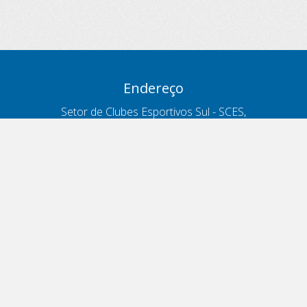
Endereço
Setor de Clubes Esportivos Sul - SCES,
trecho 03, lote 10, Projeto Orla Polo 8
- Brasília - DF
Contatos
Telefone 166
ouvidoria@antt.gov.br
Formulário Fale Conosco