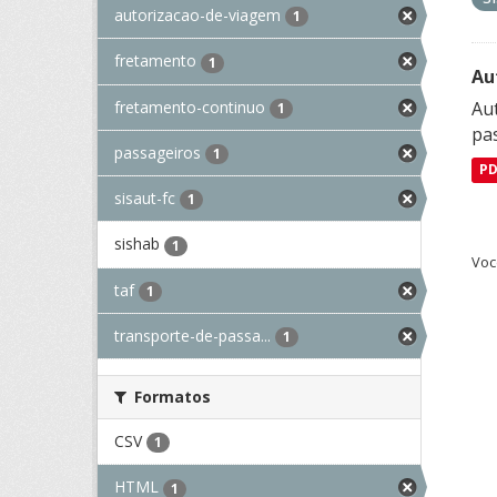
autorizacao-de-viagem
1
fretamento
1
Au
fretamento-continuo
Aut
1
pa
passageiros
1
P
sisaut-fc
1
sishab
1
Voc
taf
1
transporte-de-passa...
1
Formatos
CSV
1
HTML
1