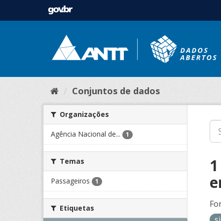
Conjuntos de dados
Organizações
Agência Nacional de...
1
1
Temas
e
Passageiros
1
Fo
Etiquetas
s