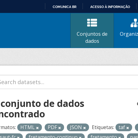
COMUNICA BR
ACESSO À INFORMAÇÃO
IR
PARA
O
Conjuntos de
Organi
CONTEÚDO
dados
 conjunto de dados
ncontrado
rmatos:
HTML
PDF
JSON
Etiquetas:
taf
isaut-fc
fretamento-continuo
fretamento
pa