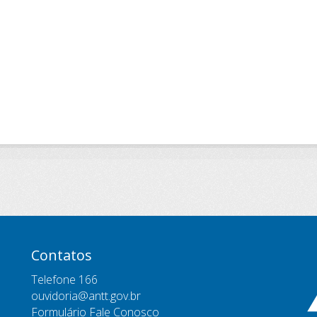
Contatos
Telefone 166
ouvidoria@antt.gov.br
Formulário Fale Conosco