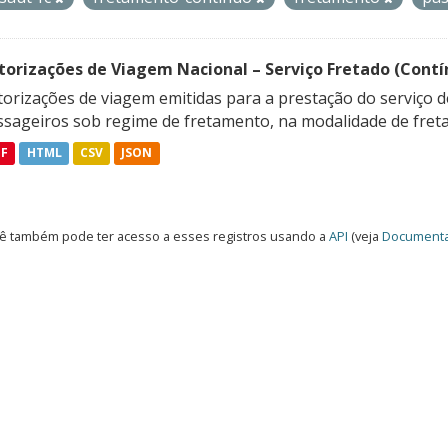
torizações de Viagem Nacional – Serviço Fretado (Contí
orizações de viagem emitidas para a prestação do serviço d
ssageiros sob regime de fretamento, na modalidade de freta
DF
HTML
CSV
JSON
ê também pode ter acesso a esses registros usando a
API
(veja
Documenta