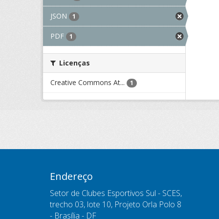
JSON
1
PDF
1
Licenças
Creative Commons At...
1
Endereço
Setor de Clubes Esportivos Sul - SCES,
trecho 03, lote 10, Projeto Orla Polo 8
- Brasília - DF