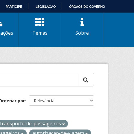
PARTICIPE
LEGISLAÇÃO
ÓRGÃOS DO GOVERNO
zações
Temas
Sobre
Ordenar por
transporte-de-passageiros
ssageiros
autorizacao-de-viagem