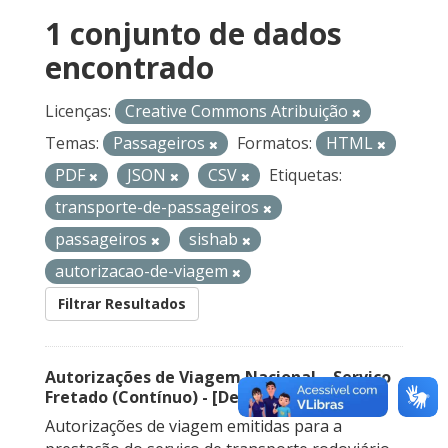
1 conjunto de dados
encontrado
Licenças:
Creative Commons Atribuição
Temas:
Passageiros
Formatos:
HTML
PDF
JSON
CSV
Etiquetas:
transporte-de-passageiros
passageiros
sishab
autorizacao-de-viagem
Filtrar Resultados
Autorizações de Viagem Nacional – Serviço
Fretado (Contínuo) - [Descontinuado]
Autorizações de viagem emitidas para a