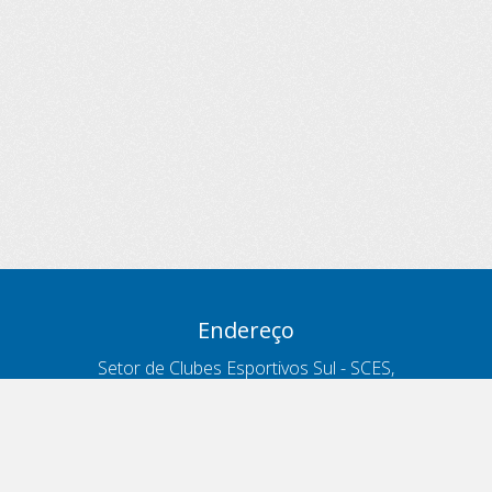
Endereço
Setor de Clubes Esportivos Sul - SCES,
trecho 03, lote 10, Projeto Orla Polo 8
- Brasília - DF