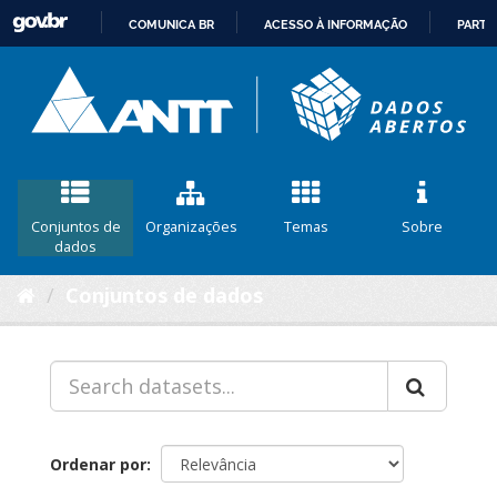
COMUNICA BR
ACESSO À INFORMAÇÃO
PARTI
IR
PARA
O
CONTEÚDO
Conjuntos de
Organizações
Temas
Sobre
dados
Conjuntos de dados
Ordenar por