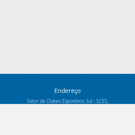
Endereço
Setor de Clubes Esportivos Sul - SCES,
trecho 03, lote 10, Projeto Orla Polo 8
- Brasília - DF