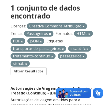
1 conjunto de dados
encontrado
Licenças:
Creative Commons Atribuição
Temas:
Passageiros
Formatos:
HTML
PDF
JSON
Etiquetas:
transporte-de-passageiros
sisaut-fc
fretamento-continuo
passageiros
sishab
Filtrar Resultados
Autorizações de Viagem Nacional – Serviço
Fretado (Contínuo) - [Descontinuado]
Autorizações de viagem emitidas para a