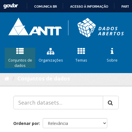
COMUNICA BR
ACESSO À INFORMAÇÃO
PARTI
IR
PARA
O
CONTEÚDO
Conjuntos de
Organizações
Temas
Sobre
dados
Conjuntos de dados
Ordenar por