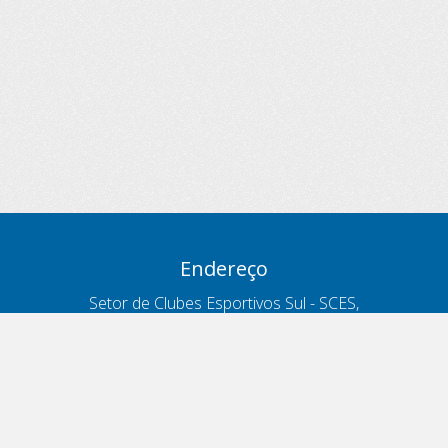
Endereço
Setor de Clubes Esportivos Sul - SCES,
trecho 03, lote 10, Projeto Orla Polo 8
- Brasília - DF
Contatos