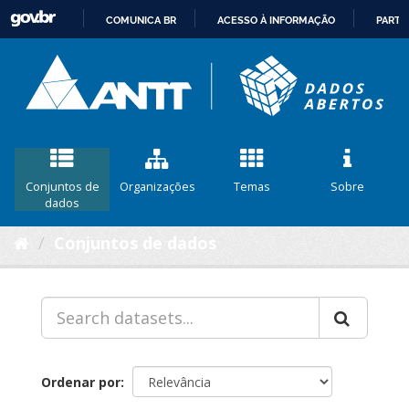
COMUNICA BR
ACESSO À INFORMAÇÃO
PARTI
IR
PARA
O
CONTEÚDO
Conjuntos de
Organizações
Temas
Sobre
dados
Conjuntos de dados
Ordenar por