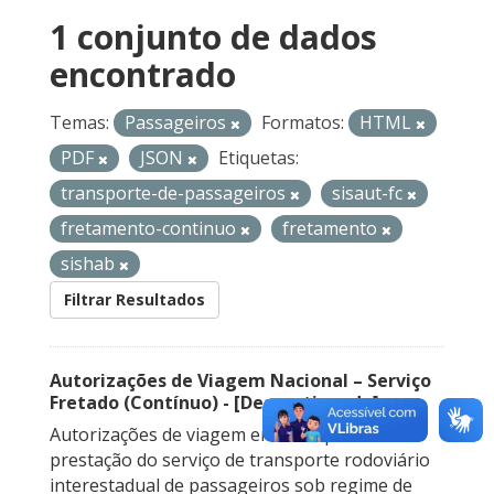
1 conjunto de dados
encontrado
Temas:
Passageiros
Formatos:
HTML
PDF
JSON
Etiquetas:
transporte-de-passageiros
sisaut-fc
fretamento-continuo
fretamento
sishab
Filtrar Resultados
Autorizações de Viagem Nacional – Serviço
Fretado (Contínuo) - [Descontinuado]
Autorizações de viagem emitidas para a
prestação do serviço de transporte rodoviário
interestadual de passageiros sob regime de