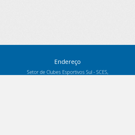
Endereço
Setor de Clubes Esportivos Sul - SCES,
trecho 03, lote 10, Projeto Orla Polo 8
- Brasília - DF
Contatos
Telefone 166
ouvidoria@antt.gov.br
Formulário Fale Conosco