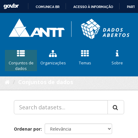
COMUNICA BR
ACESSO À INFORMAÇÃO
PARTI
IR
PARA
O
CONTEÚDO
Conjuntos de
Organizações
Temas
Sobre
dados
Conjuntos de dados
Ordenar por