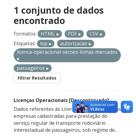
1 conjunto de dados
encontrado
Formatos:
HTML
PDF
CSV
Etiquetas:
lop
autorizacao
licenca-operacional-secoes-linhas-mercados
passageiros
Filtrar Resultados
Licenças Operacionais [Descontinuado]
Dados referentes às Licenças Operacionais das
empresas cadastradas para prestação do
serviço regular de transporte rodoviário
interestadual de passageiros, sob regime de...