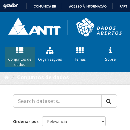
COMUNICA BR
ACESSO À INFORMAÇÃO
PARTI
IR
PARA
O
CONTEÚDO
Conjuntos de
Organizações
Temas
Sobre
dados
Conjuntos de dados
Ordenar por