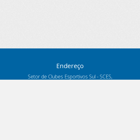
Endereço
Setor de Clubes Esportivos Sul - SCES,
trecho 03, lote 10, Projeto Orla Polo 8
- Brasília - DF
Contatos
Telefone 166
ouvidoria@antt.gov.br
Formulário Fale Conosco