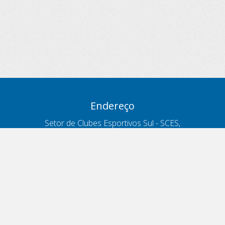
Endereço
Setor de Clubes Esportivos Sul - SCES,
trecho 03, lote 10, Projeto Orla Polo 8
- Brasília - DF
Contatos
Telefone 166
ouvidoria@antt.gov.br
Formulário Fale Conosco