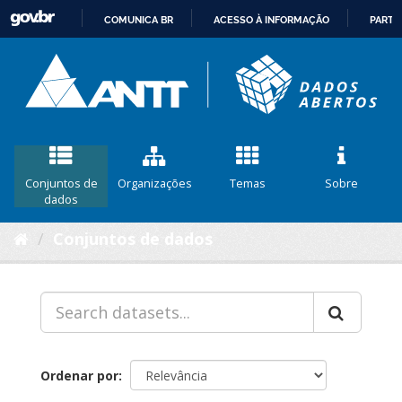
COMUNICA BR
ACESSO À INFORMAÇÃO
PARTI
IR
PARA
O
CONTEÚDO
Conjuntos de
Organizações
Temas
Sobre
dados
Conjuntos de dados
Ordenar por