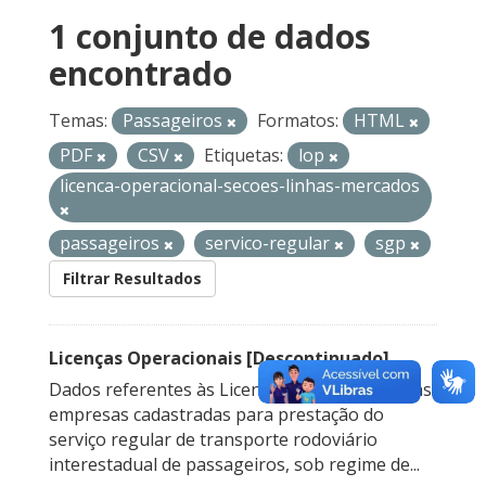
1 conjunto de dados
encontrado
Temas:
Passageiros
Formatos:
HTML
PDF
CSV
Etiquetas:
lop
licenca-operacional-secoes-linhas-mercados
passageiros
servico-regular
sgp
Filtrar Resultados
Licenças Operacionais [Descontinuado]
Dados referentes às Licenças Operacionais das
empresas cadastradas para prestação do
serviço regular de transporte rodoviário
interestadual de passageiros, sob regime de...