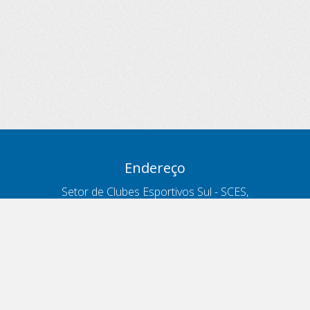
Endereço
Setor de Clubes Esportivos Sul - SCES,
trecho 03, lote 10, Projeto Orla Polo 8
- Brasília - DF
Contatos
Telefone 166