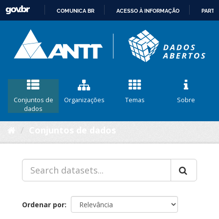
COMUNICA BR
ACESSO À INFORMAÇÃO
PARTI
IR
PARA
O
CONTEÚDO
Conjuntos de
Organizações
Temas
Sobre
dados
Conjuntos de dados
Ordenar por