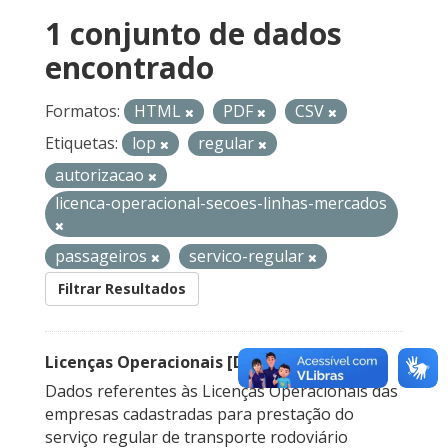
1 conjunto de dados
encontrado
Formatos:
HTML
PDF
CSV
Etiquetas:
lop
regular
autorizacao
licenca-operacional-secoes-linhas-mercados
passageiros
servico-regular
Filtrar Resultados
Licenças Operacionais [Descontinuado]
Dados referentes às Licenças Operacionais das
empresas cadastradas para prestação do
serviço regular de transporte rodoviário