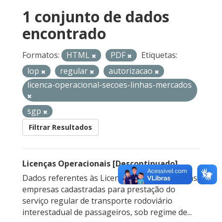
1 conjunto de dados
encontrado
Formatos:
HTML
PDF
Etiquetas:
lop
regular
autorizacao
licenca-operacional-secoes-linhas-mercados
sgp
Filtrar Resultados
Licenças Operacionais [Descontinuado]
Dados referentes às Licenças Operacionais das
empresas cadastradas para prestação do
serviço regular de transporte rodoviário
interestadual de passageiros, sob regime de...