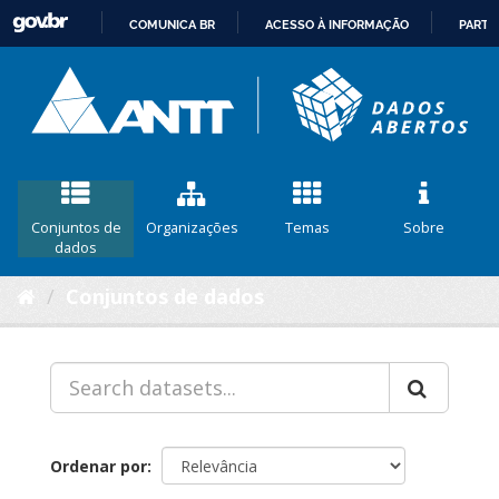
COMUNICA BR
ACESSO À INFORMAÇÃO
PARTI
IR
PARA
O
CONTEÚDO
Conjuntos de
Organizações
Temas
Sobre
dados
Conjuntos de dados
Ordenar por