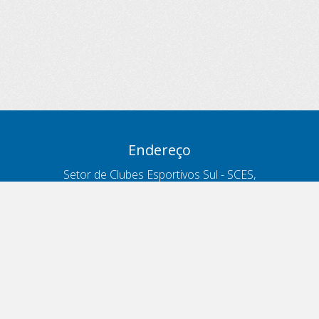
Endereço
Setor de Clubes Esportivos Sul - SCES,
trecho 03, lote 10, Projeto Orla Polo 8
- Brasília - DF
Contatos
Telefone 166
ouvidoria@antt.gov.br
Formulário Fale Conosco