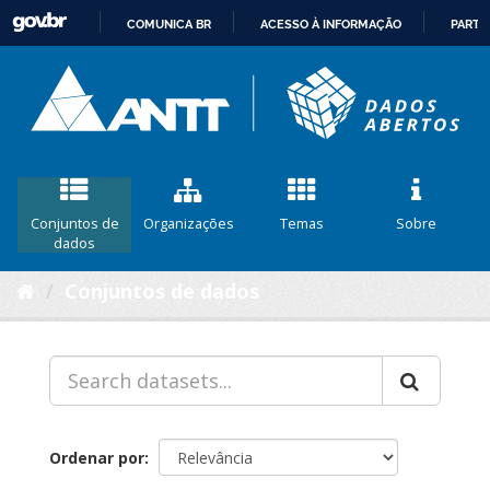
COMUNICA BR
ACESSO À INFORMAÇÃO
PARTI
IR
PARA
O
CONTEÚDO
Conjuntos de
Organizações
Temas
Sobre
dados
Conjuntos de dados
Ordenar por