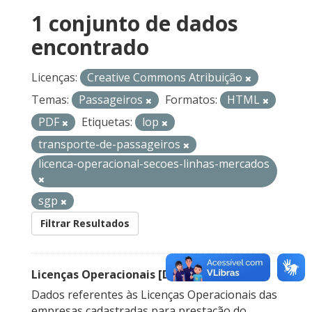
1 conjunto de dados
encontrado
Licenças:
Creative Commons Atribuição
Temas:
Passageiros
Formatos:
HTML
PDF
Etiquetas:
lop
transporte-de-passageiros
licenca-operacional-secoes-linhas-mercados
sgp
Filtrar Resultados
Licenças Operacionais [Descontinuado]
Dados referentes às Licenças Operacionais das
empresas cadastradas para prestação do