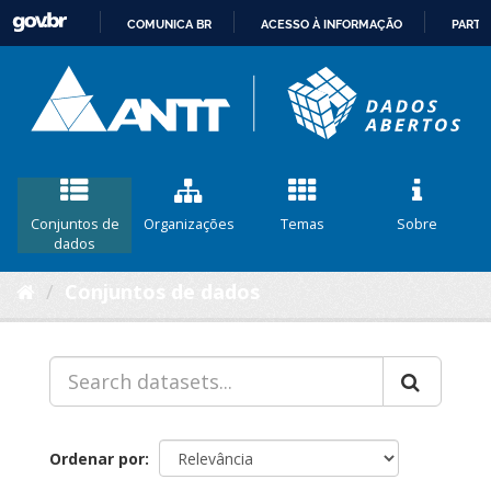
COMUNICA BR
ACESSO À INFORMAÇÃO
PARTI
IR
PARA
O
CONTEÚDO
Conjuntos de
Organizações
Temas
Sobre
dados
Conjuntos de dados
Ordenar por