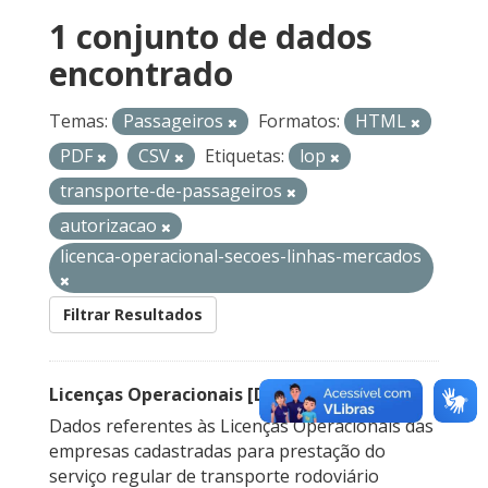
1 conjunto de dados
encontrado
Temas:
Passageiros
Formatos:
HTML
PDF
CSV
Etiquetas:
lop
transporte-de-passageiros
autorizacao
licenca-operacional-secoes-linhas-mercados
Filtrar Resultados
Licenças Operacionais [Descontinuado]
Dados referentes às Licenças Operacionais das
empresas cadastradas para prestação do
serviço regular de transporte rodoviário