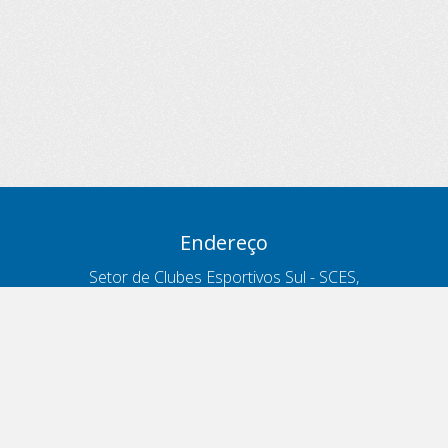
Endereço
Setor de Clubes Esportivos Sul - SCES,
trecho 03, lote 10, Projeto Orla Polo 8
- Brasília - DF
Contatos
Telefone 166