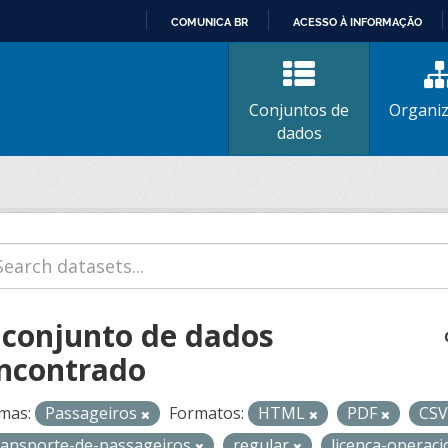
COMUNICA BR
ACESSO À INFORMAÇÃO
IR
PARA
O
Conjuntos de
Organi
CONTEÚDO
dados
 conjunto de dados
ncontrado
mas:
Passageiros
Formatos:
HTML
PDF
CS
ransporte-de-passageiros
regular
licenca-operac