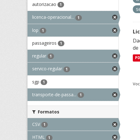
autorizacao
1
s
licenca-operacional...
1
lop
1
Li
Da
passageiros
1
de 
regular
1
P
servico-regular
1
sgp
1
Voc
transporte-de-passa...
1
Formatos
CSV
1
HTML
1