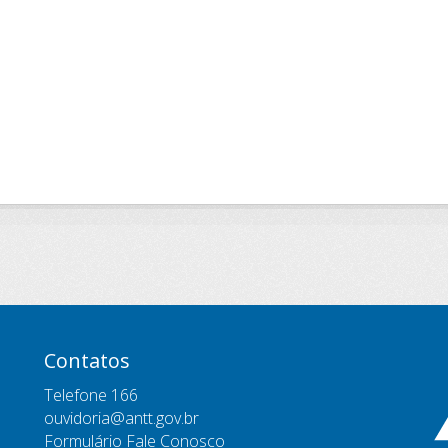
Contatos
Telefone 166
ouvidoria@antt.gov.br
Formulário Fale Conosco