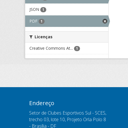
JSON
1
PDF
1
Licenças
Creative Commons At...
1
Endereço
Setor de Clubes Esportivos Sul - SCES,
trecho 03, lote 10, Projeto Orla Polo 8
- Brasília - DF