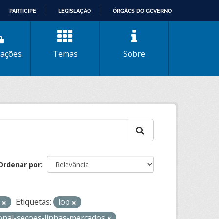
PARTICIPE
LEGISLAÇÃO
ÓRGÃOS DO GOVERNO
zações
Temas
Sobre
Ordenar por
V
Etiquetas:
lop
ional-secoes-linhas-mercados