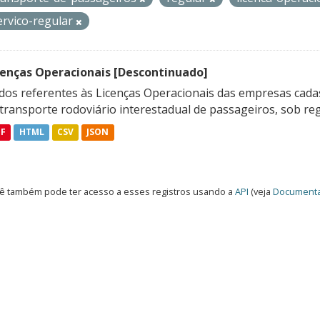
ervico-regular
cenças Operacionais [Descontinuado]
dos referentes às Licenças Operacionais das empresas cadas
transporte rodoviário interestadual de passageiros, sob reg
DF
HTML
CSV
JSON
ê também pode ter acesso a esses registros usando a
API
(veja
Documenta