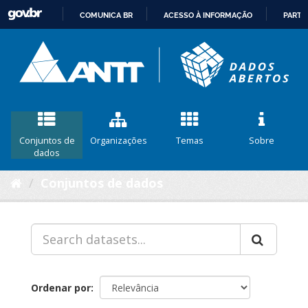
COMUNICA BR
ACESSO À INFORMAÇÃO
PARTI
IR
PARA
O
CONTEÚDO
Conjuntos de
Organizações
Temas
Sobre
dados
Conjuntos de dados
Ordenar por