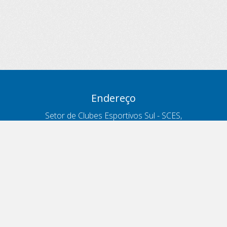
Endereço
Setor de Clubes Esportivos Sul - SCES,
trecho 03, lote 10, Projeto Orla Polo 8
- Brasília - DF
Contatos
Telefone 166
ouvidoria@antt.gov.br
Formulário Fale Conosco