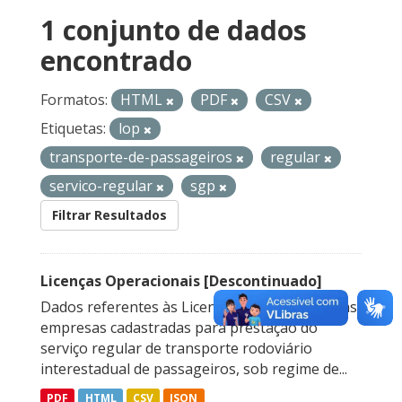
1 conjunto de dados
encontrado
Formatos:
HTML
PDF
CSV
Etiquetas:
lop
transporte-de-passageiros
regular
servico-regular
sgp
Filtrar Resultados
Licenças Operacionais [Descontinuado]
Dados referentes às Licenças Operacionais das
empresas cadastradas para prestação do
serviço regular de transporte rodoviário
interestadual de passageiros, sob regime de...
PDF
HTML
CSV
JSON