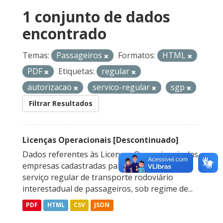
1 conjunto de dados
encontrado
Temas:
Passageiros
Formatos:
HTML
PDF
Etiquetas:
regular
autorizacao
servico-regular
sgp
Filtrar Resultados
Licenças Operacionais [Descontinuado]
Dados referentes às Licenças Operacionais das
empresas cadastradas para prestação do
serviço regular de transporte rodoviário
interestadual de passageiros, sob regime de...
PDF
HTML
CSV
JSON