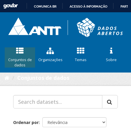
COMUNICA BR
ACESSO À INFORMAÇÃO
PARTI
IR
PARA
O
CONTEÚDO
Conjuntos de
Organizações
Temas
Sobre
dados
Conjuntos de dados
Ordenar por