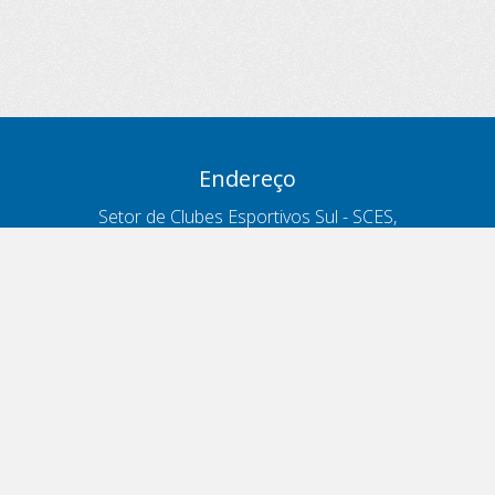
Endereço
Setor de Clubes Esportivos Sul - SCES,
trecho 03, lote 10, Projeto Orla Polo 8
- Brasília - DF
Contatos
Telefone 166
ouvidoria@antt.gov.br
Formulário Fale Conosco