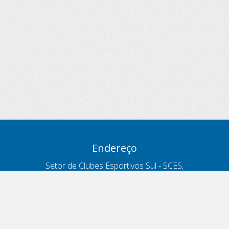
Endereço
Setor de Clubes Esportivos Sul - SCES,
trecho 03, lote 10, Projeto Orla Polo 8
- Brasília - DF
Contatos