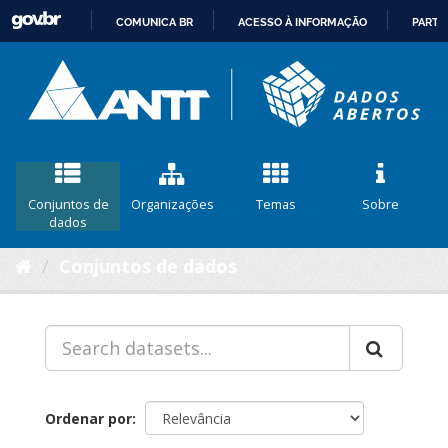
COMUNICA BR
ACESSO À INFORMAÇÃO
PARTI
IR
PARA
O
CONTEÚDO
Conjuntos de
Organizações
Temas
Sobre
dados
Conjuntos de dados
Ordenar por