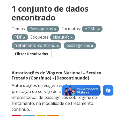
1 conjunto de dados
encontrado
Temas:
Passageiros
Formatos:
HTML
PDF
Etiquetas:
sisaut-fc
fretamento-continuo
passageiros
Filtrar Resultados
Autorizações de Viagem Nacional – Serviço
Fretado (Contínuo) - [Descontinuado]
Autorizações de viagem emitidas para a
prestação do serviço de transporte rodoviário
interestadual de passageiros sob regime de
fretamento, na modalidade de fretamento
contínuo....