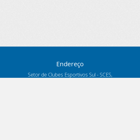
Endereço
Setor de Clubes Esportivos Sul - SCES,
trecho 03, lote 10, Projeto Orla Polo 8
- Brasília - DF
Contatos
Telefone 166
ouvidoria@antt.gov.br
Formulário Fale Conosco