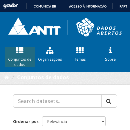
COMUNICA BR
ACESSO À INFORMAÇÃO
PARTI
IR
PARA
O
CONTEÚDO
Conjuntos de
Organizações
Temas
Sobre
dados
Conjuntos de dados
Ordenar por