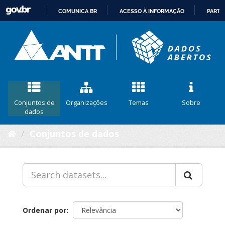
COMUNICA BR
ACESSO À INFORMAÇÃO
PARTI
IR
PARA
O
CONTEÚDO
Conjuntos de
Organizações
Temas
Sobre
dados
Conjuntos de dados
Ordenar por