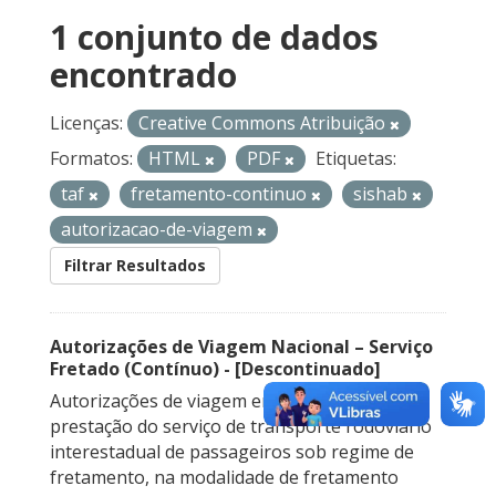
1 conjunto de dados
encontrado
Licenças:
Creative Commons Atribuição
Formatos:
HTML
PDF
Etiquetas:
taf
fretamento-continuo
sishab
autorizacao-de-viagem
Filtrar Resultados
Autorizações de Viagem Nacional – Serviço
Fretado (Contínuo) - [Descontinuado]
Autorizações de viagem emitidas para a
prestação do serviço de transporte rodoviário
interestadual de passageiros sob regime de
fretamento, na modalidade de fretamento