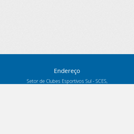
Endereço
Setor de Clubes Esportivos Sul - SCES,
trecho 03, lote 10, Projeto Orla Polo 8
- Brasília - DF
Contatos
Telefone 166
ouvidoria@antt.gov.br