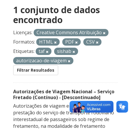
1 conjunto de dados
encontrado
Licenças:
Creative Commons Atribuição
Formatos:
HTML
PDF
CSV
Etiquetas:
taf
sishab
autorizacao-de-viagem
Filtrar Resultados
Autorizações de Viagem Nacional – Serviço
Fretado (Contínuo) - [Descontinuado]
Autorizações de viagem emitidas para a
prestação do serviço de transporte rodoviário
interestadual de passageiros sob regime de
fretamento, na modalidade de fretamento