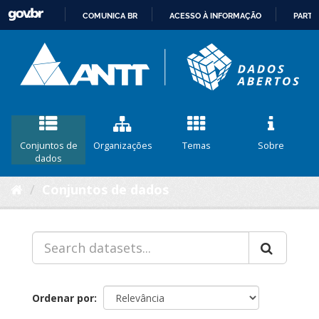
COMUNICA BR
ACESSO À INFORMAÇÃO
PARTI
IR
PARA
O
CONTEÚDO
Conjuntos de
Organizações
Temas
Sobre
dados
Conjuntos de dados
Ordenar por