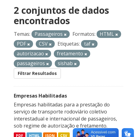
2 conjuntos de dados
encontrados
Temas:
Passageiros
Formatos:
HTML
PDF
CSV
Etiquetas:
taf
autorizacao
fretamento
passageiros
sishab
Filtrar Resultados
Empresas Habilitadas
Empresas habilitadas para a prestação do
serviço de transporte rodoviário coletivo
interestadual e internacional de passageiros,
sob regime de autorização e fretamento.
PDF
HTML
JSON
CSV