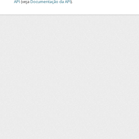
API
(veja
Documentação da API
).