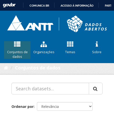
COMUNICA BR
ACESSO À INFORMAÇÃO
PARTI
IR
PARA
O
CONTEÚDO
Conjuntos de
Organizações
Temas
Sobre
dados
Conjuntos de dados
Ordenar por