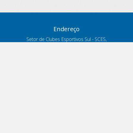
Endereço
Setor de Clubes Esportivos Sul - SCES,
trecho 03, lote 10, Projeto Orla Polo 8
- Brasília - DF
Contatos
Telefone 166
ouvidoria@antt.gov.br
Formulário Fale Conosco