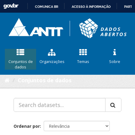
COMUNICA BR
ACESSO À INFORMAÇÃO
PARTI
IR
PARA
O
CONTEÚDO
Conjuntos de
Organizações
Temas
Sobre
dados
Conjuntos de dados
Ordenar por