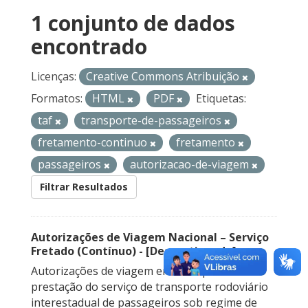
1 conjunto de dados
encontrado
Licenças:
Creative Commons Atribuição
Formatos:
HTML
PDF
Etiquetas:
taf
transporte-de-passageiros
fretamento-continuo
fretamento
passageiros
autorizacao-de-viagem
Filtrar Resultados
Autorizações de Viagem Nacional – Serviço
Fretado (Contínuo) - [Descontinuado]
Autorizações de viagem emitidas para a
prestação do serviço de transporte rodoviário
interestadual de passageiros sob regime de