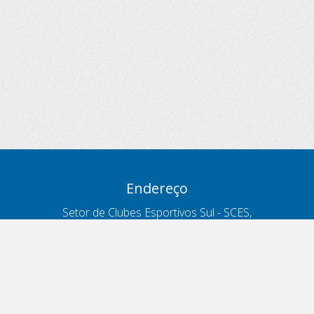
Endereço
Setor de Clubes Esportivos Sul - SCES,
trecho 03, lote 10, Projeto Orla Polo 8
- Brasília - DF
Contatos