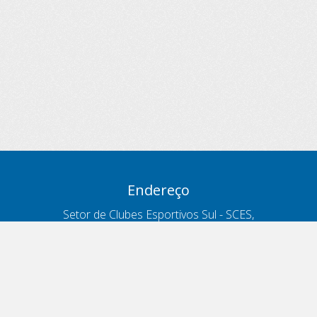
Endereço
Setor de Clubes Esportivos Sul - SCES,
trecho 03, lote 10, Projeto Orla Polo 8
- Brasília - DF
Contatos