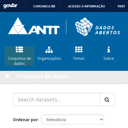
COMUNICA BR
ACESSO À INFORMAÇÃO
PARTI
IR
PARA
O
CONTEÚDO
Conjuntos de
Organizações
Temas
Sobre
dados
Conjuntos de dados
Ordenar por