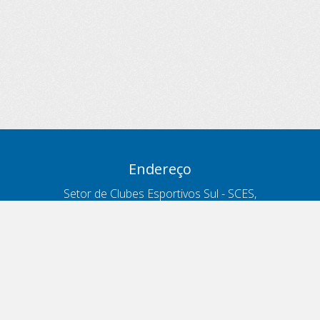
Endereço
Setor de Clubes Esportivos Sul - SCES,
trecho 03, lote 10, Projeto Orla Polo 8
- Brasília - DF
Contatos
Telefone 166
ouvidoria@antt.gov.br