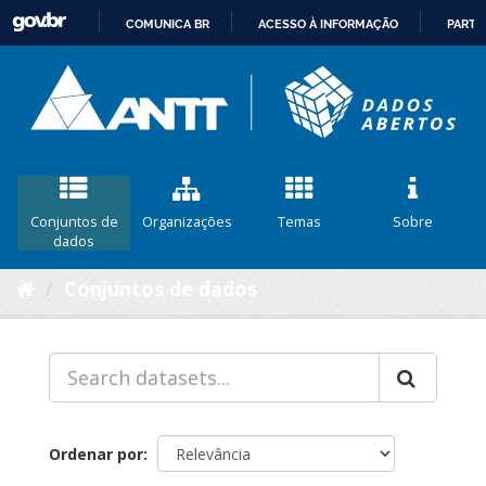
COMUNICA BR
ACESSO À INFORMAÇÃO
PARTI
IR
PARA
O
CONTEÚDO
Conjuntos de
Organizações
Temas
Sobre
dados
Conjuntos de dados
Ordenar por