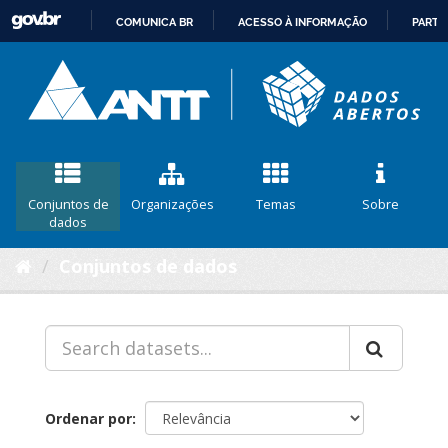
COMUNICA BR
ACESSO À INFORMAÇÃO
PARTI
IR
PARA
O
CONTEÚDO
Conjuntos de
Organizações
Temas
Sobre
dados
Conjuntos de dados
Ordenar por