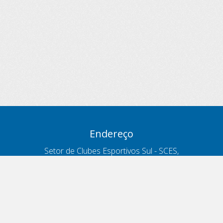
Endereço
Setor de Clubes Esportivos Sul - SCES,
trecho 03, lote 10, Projeto Orla Polo 8
- Brasília - DF
Contatos