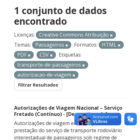
1 conjunto de dados
encontrado
Licenças:
Creative Commons Atribuição
Temas:
Passageiros
Formatos:
HTML
PDF
CSV
Etiquetas:
transporte-de-passageiros
autorizacao-de-viagem
Filtrar Resultados
Autorizações de Viagem Nacional – Serviço
Fretado (Contínuo) - [Descontinuado]
Autorizações de viagem emitidas para a
prestação do serviço de transporte rodoviário
interestadual de passageiros sob regime de