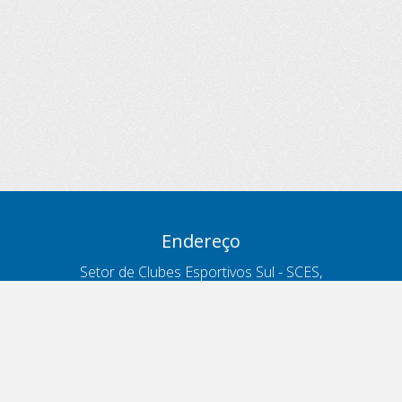
Endereço
Setor de Clubes Esportivos Sul - SCES,
trecho 03, lote 10, Projeto Orla Polo 8
- Brasília - DF
Contatos