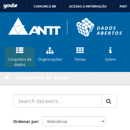
COMUNICA BR
ACESSO À INFORMAÇÃO
PARTI
IR
PARA
O
CONTEÚDO
Conjuntos de
Organizações
Temas
Sobre
dados
Conjuntos de dados
Ordenar por