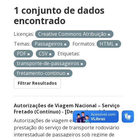
1 conjunto de dados
encontrado
Licenças:
Creative Commons Atribuição
Temas:
Passageiros
Formatos:
HTML
PDF
CSV
Etiquetas:
transporte-de-passageiros
fretamento-continuo
Filtrar Resultados
Autorizações de Viagem Nacional – Serviço
Fretado (Contínuo) - [Descontinuado]
Autorizações de viagem emitidas para a
prestação do serviço de transporte rodoviário
interestadual de passageiros sob regime de