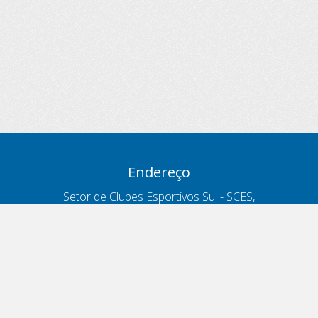
Endereço
Setor de Clubes Esportivos Sul - SCES,
trecho 03, lote 10, Projeto Orla Polo 8
- Brasília - DF
Contatos
Telefone 166