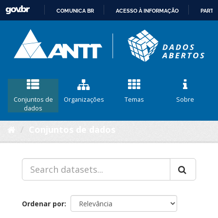
COMUNICA BR
ACESSO À INFORMAÇÃO
PARTI
IR
PARA
O
CONTEÚDO
Conjuntos de
Organizações
Temas
Sobre
dados
Conjuntos de dados
Ordenar por