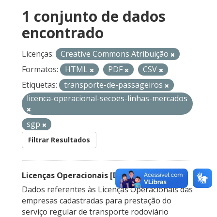
1 conjunto de dados
encontrado
Licenças:
Creative Commons Atribuição
Formatos:
HTML
PDF
CSV
Etiquetas:
transporte-de-passageiros
licenca-operacional-secoes-linhas-mercados
sgp
Filtrar Resultados
Licenças Operacionais [Descontinuado]
Dados referentes às Licenças Operacionais das
empresas cadastradas para prestação do
serviço regular de transporte rodoviário