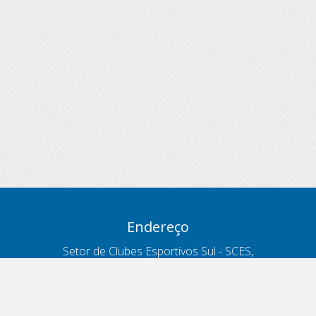
Endereço
Setor de Clubes Esportivos Sul - SCES,
trecho 03, lote 10, Projeto Orla Polo 8
- Brasília - DF