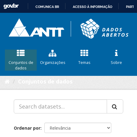
COMUNICA BR
ACESSO À INFORMAÇÃO
PARTI
IR
PARA
O
CONTEÚDO
Conjuntos de
Organizações
Temas
Sobre
dados
Conjuntos de dados
Ordenar por