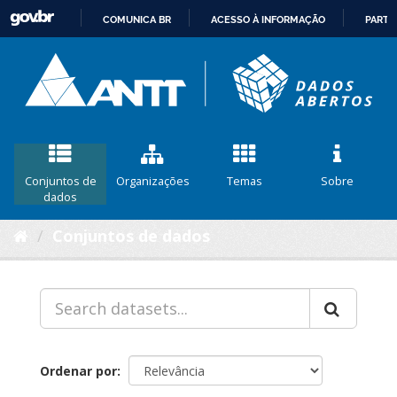
COMUNICA BR
ACESSO À INFORMAÇÃO
PARTI
IR
PARA
O
CONTEÚDO
Conjuntos de
Organizações
Temas
Sobre
dados
Conjuntos de dados
Ordenar por