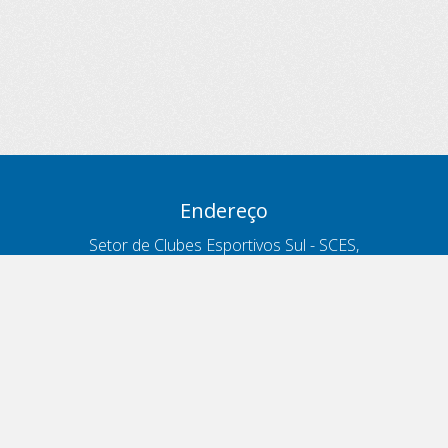
Endereço
Setor de Clubes Esportivos Sul - SCES,
trecho 03, lote 10, Projeto Orla Polo 8
- Brasília - DF
Contatos
Telefone 166
ouvidoria@antt.gov.br
Formulário Fale Conosco