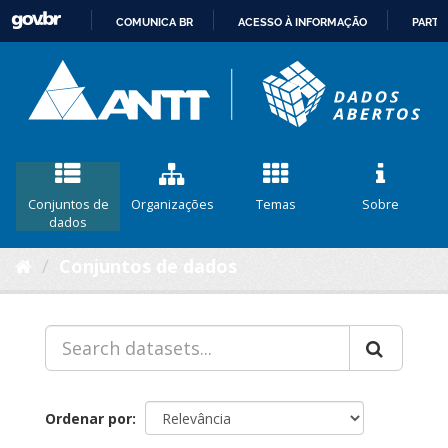
COMUNICA BR
ACESSO À INFORMAÇÃO
PARTI
IR
PARA
O
CONTEÚDO
Conjuntos de
Organizações
Temas
Sobre
dados
Conjuntos de dados
Ordenar por