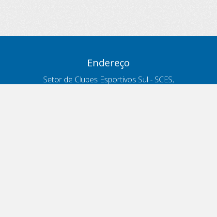
Endereço
Setor de Clubes Esportivos Sul - SCES,
trecho 03, lote 10, Projeto Orla Polo 8
- Brasília - DF
Contatos
Telefone 166
ouvidoria@antt.gov.br
Formulário Fale Conosco