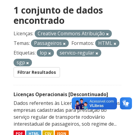
1 conjunto de dados
encontrado
Licenças:
Creative Commons Atribuição
Temas:
Passageiros
Formatos:
HTML
Etiquetas:
lop
servico-regular
sgp
Filtrar Resultados
Licenças Operacionais [Descontinuado]
Dados referentes às Licenças Operacionais das
empresas cadastradas para prestação do
serviço regular de transporte rodoviário
interestadual de passageiros, sob regime de...
PDF
HTML
CSV
JSON