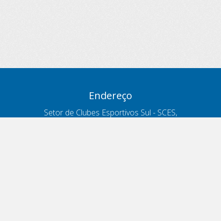
Endereço
Setor de Clubes Esportivos Sul - SCES,
trecho 03, lote 10, Projeto Orla Polo 8
- Brasília - DF
Contatos
Telefone 166
ouvidoria@antt.gov.br
Formulário Fale Conosco