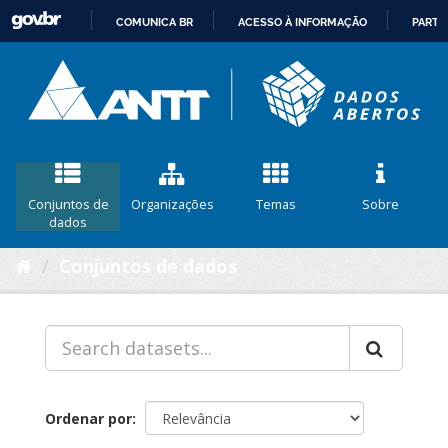
COMUNICA BR
ACESSO À INFORMAÇÃO
PARTI
IR
PARA
O
CONTEÚDO
Conjuntos de
Organizações
Temas
Sobre
dados
Conjuntos de dados
Ordenar por