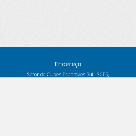
Endereço
Setor de Clubes Esportivos Sul - SCES,
trecho 03, lote 10, Projeto Orla Polo 8
- Brasília - DF
Contatos
Telefone 166
ouvidoria@antt.gov.br
Formulário Fale Conosco