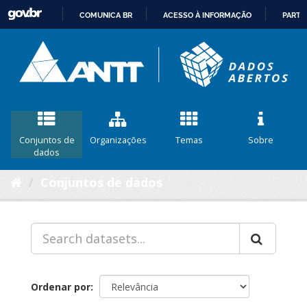
COMUNICA BR
ACESSO À INFORMAÇÃO
PARTI
IR
PARA
O
CONTEÚDO
Conjuntos de
Organizações
Temas
Sobre
dados
Conjuntos de dados
Ordenar por