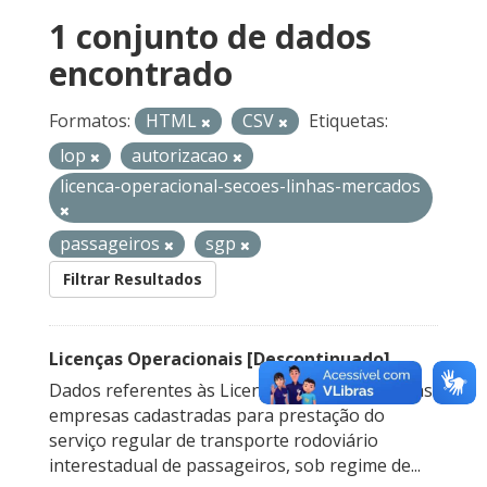
1 conjunto de dados
encontrado
Formatos:
HTML
CSV
Etiquetas:
lop
autorizacao
licenca-operacional-secoes-linhas-mercados
passageiros
sgp
Filtrar Resultados
Licenças Operacionais [Descontinuado]
Dados referentes às Licenças Operacionais das
empresas cadastradas para prestação do
serviço regular de transporte rodoviário
interestadual de passageiros, sob regime de...