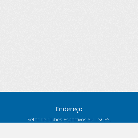
Endereço
Setor de Clubes Esportivos Sul - SCES,
trecho 03, lote 10, Projeto Orla Polo 8
- Brasília - DF