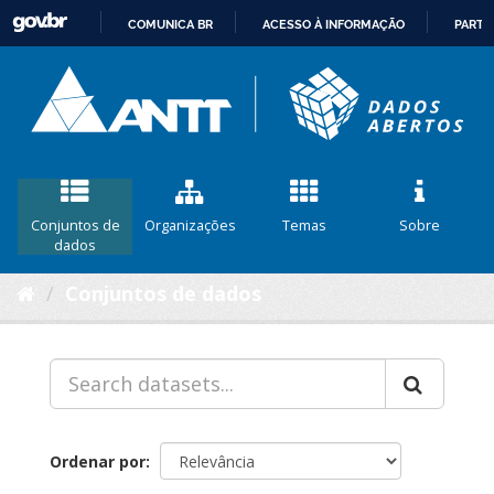
COMUNICA BR
ACESSO À INFORMAÇÃO
PARTI
IR
PARA
O
CONTEÚDO
Conjuntos de
Organizações
Temas
Sobre
dados
Conjuntos de dados
Ordenar por