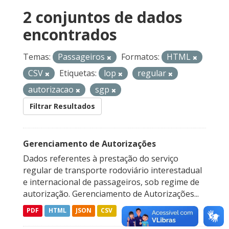
2 conjuntos de dados
encontrados
Temas:
Passageiros
Formatos:
HTML
CSV
Etiquetas:
lop
regular
autorizacao
sgp
Filtrar Resultados
Gerenciamento de Autorizações
Dados referentes à prestação do serviço
regular de transporte rodoviário interestadual
e internacional de passageiros, sob regime de
autorização. Gerenciamento de Autorizações...
PDF
HTML
JSON
CSV