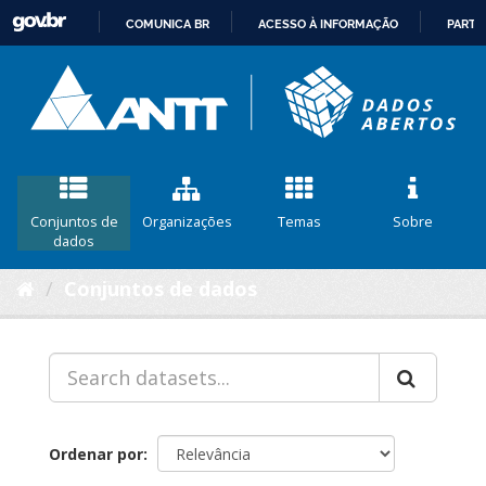
COMUNICA BR
ACESSO À INFORMAÇÃO
PARTI
IR
PARA
O
CONTEÚDO
Conjuntos de
Organizações
Temas
Sobre
dados
Conjuntos de dados
Ordenar por