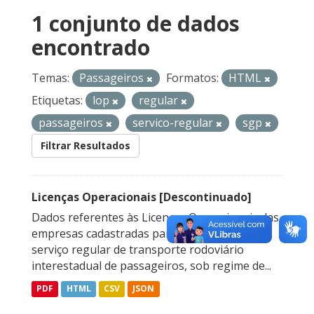
1 conjunto de dados
encontrado
Temas:
Passageiros
Formatos:
HTML
Etiquetas:
lop
regular
passageiros
servico-regular
sgp
Filtrar Resultados
Licenças Operacionais [Descontinuado]
Dados referentes às Licenças Operacionais das
empresas cadastradas para prestação do
serviço regular de transporte rodoviário
interestadual de passageiros, sob regime de...
PDF
HTML
CSV
JSON