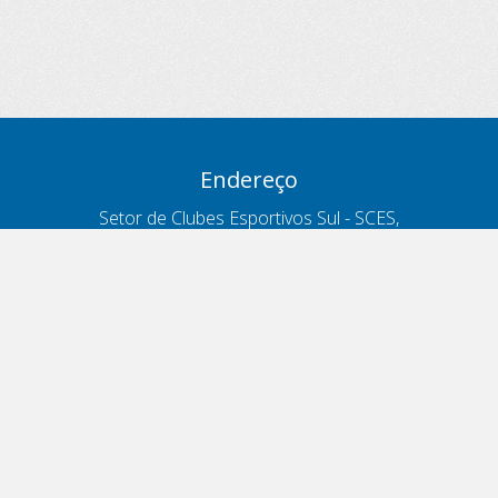
Endereço
Setor de Clubes Esportivos Sul - SCES,
trecho 03, lote 10, Projeto Orla Polo 8
- Brasília - DF
Contatos
Telefone 166
ouvidoria@antt.gov.br
Formulário Fale Conosco