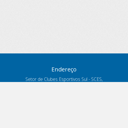
Endereço
Setor de Clubes Esportivos Sul - SCES,
trecho 03, lote 10, Projeto Orla Polo 8
- Brasília - DF
Contatos
Telefone 166