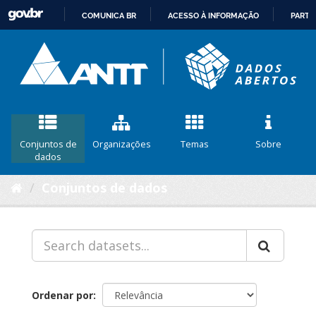
COMUNICA BR
ACESSO À INFORMAÇÃO
PARTI
IR
PARA
O
CONTEÚDO
Conjuntos de
Organizações
Temas
Sobre
dados
Conjuntos de dados
Ordenar por