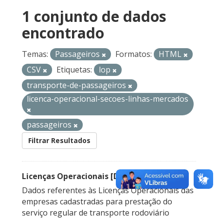
1 conjunto de dados
encontrado
Temas:
Passageiros
Formatos:
HTML
CSV
Etiquetas:
lop
transporte-de-passageiros
licenca-operacional-secoes-linhas-mercados
passageiros
Filtrar Resultados
Licenças Operacionais [Descontinuado]
Dados referentes às Licenças Operacionais das
empresas cadastradas para prestação do
serviço regular de transporte rodoviário