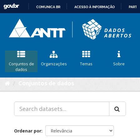
COMUNICA BR
ACESSO À INFORMAÇÃO
PARTI
IR
PARA
O
CONTEÚDO
Conjuntos de
Organizações
Temas
Sobre
dados
Conjuntos de dados
Ordenar por