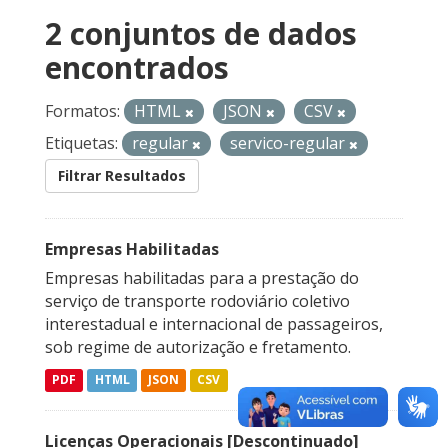
2 conjuntos de dados
encontrados
Formatos:
HTML
JSON
CSV
Etiquetas:
regular
servico-regular
Filtrar Resultados
Empresas Habilitadas
Empresas habilitadas para a prestação do
serviço de transporte rodoviário coletivo
interestadual e internacional de passageiros,
sob regime de autorização e fretamento.
PDF
HTML
JSON
CSV
Licenças Operacionais [Descontinuado]