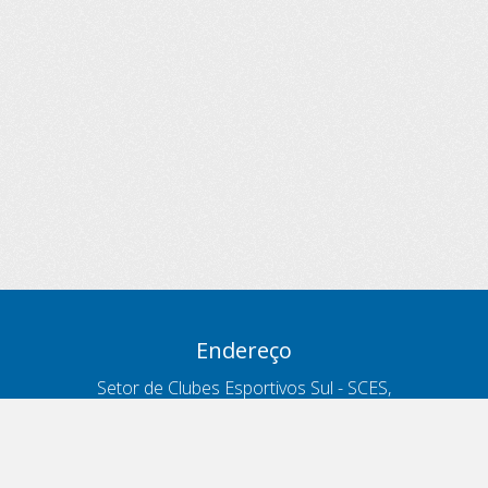
Endereço
Setor de Clubes Esportivos Sul - SCES,
trecho 03, lote 10, Projeto Orla Polo 8
- Brasília - DF