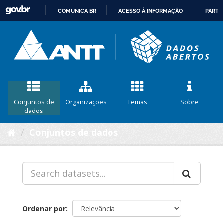
COMUNICA BR
ACESSO À INFORMAÇÃO
PARTI
IR
PARA
O
CONTEÚDO
Conjuntos de
Organizações
Temas
Sobre
dados
Conjuntos de dados
Ordenar por