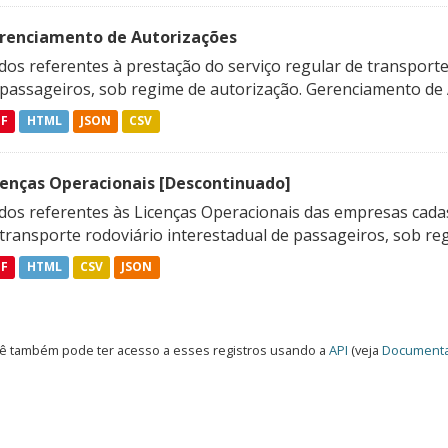
renciamento de Autorizações
os referentes à prestação do serviço regular de transporte 
 passageiros, sob regime de autorização. Gerenciamento de A
DF
HTML
JSON
CSV
cenças Operacionais [Descontinuado]
dos referentes às Licenças Operacionais das empresas cadas
transporte rodoviário interestadual de passageiros, sob reg
DF
HTML
CSV
JSON
ê também pode ter acesso a esses registros usando a
API
(veja
Documenta