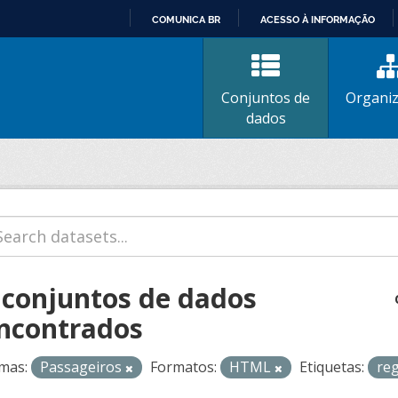
COMUNICA BR
ACESSO À INFORMAÇÃO
IR
PARA
O
Conjuntos de
Organi
CONTEÚDO
dados
 conjuntos de dados
ncontrados
mas:
Passageiros
Formatos:
HTML
Etiquetas:
re