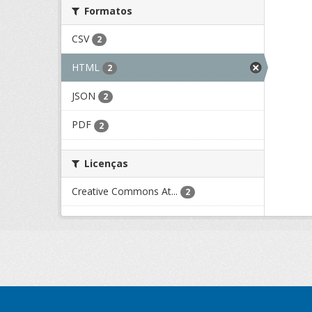
Formatos
CSV
2
HTML
2
JSON
2
PDF
2
Licenças
Creative Commons At...
2