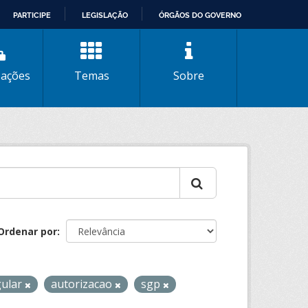
PARTICIPE
LEGISLAÇÃO
ÓRGÃOS DO GOVERNO
zações
Temas
Sobre
Ordenar por
gular
autorizacao
sgp