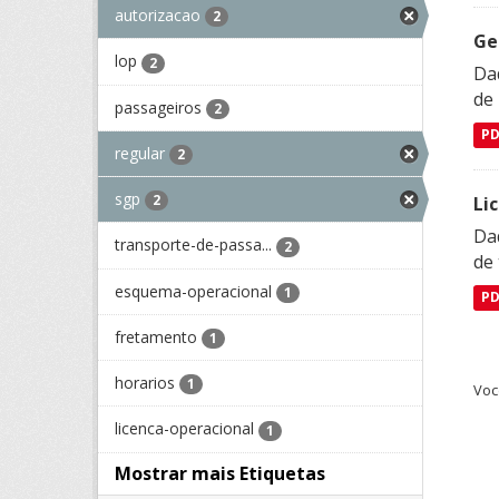
autorizacao
2
Ge
lop
2
Dad
de
passageiros
2
P
regular
2
sgp
2
Li
Da
transporte-de-passa...
2
de 
esquema-operacional
1
P
fretamento
1
horarios
1
Voc
licenca-operacional
1
Mostrar mais Etiquetas