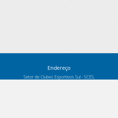
Endereço
Setor de Clubes Esportivos Sul - SCES,
trecho 03, lote 10, Projeto Orla Polo 8
- Brasília - DF
Contatos
Telefone 166