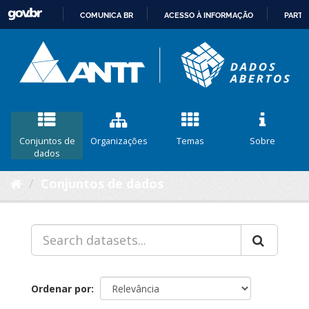
COMUNICA BR
ACESSO À INFORMAÇÃO
PARTI
IR
PARA
O
CONTEÚDO
Conjuntos de
Organizações
Temas
Sobre
dados
Conjuntos de dados
Ordenar por