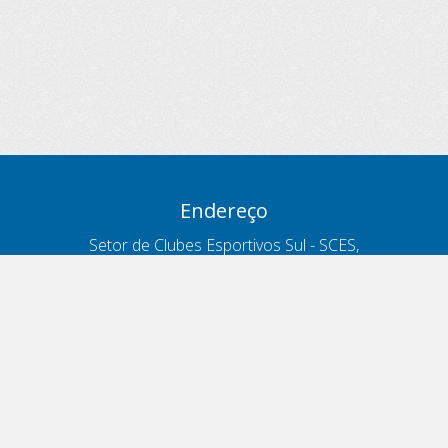
Endereço
Setor de Clubes Esportivos Sul - SCES,
trecho 03, lote 10, Projeto Orla Polo 8
- Brasília - DF
Contatos
Telefone 166
ouvidoria@antt.gov.br
Formulário Fale Conosco