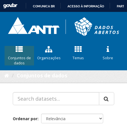
COMUNICA BR
ACESSO À INFORMAÇÃO
PARTI
IR
PARA
O
CONTEÚDO
Conjuntos de
Organizações
Temas
Sobre
dados
Conjuntos de dados
Ordenar por