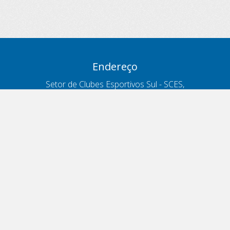
Endereço
Setor de Clubes Esportivos Sul - SCES,
trecho 03, lote 10, Projeto Orla Polo 8
- Brasília - DF
Contatos
Telefone 166
ouvidoria@antt.gov.br
Formulário Fale Conosco