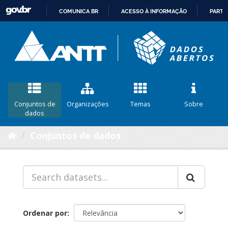
COMUNICA BR
ACESSO À INFORMAÇÃO
PARTI
IR
PARA
O
CONTEÚDO
Conjuntos de
Organizações
Temas
Sobre
dados
Conjuntos de dados
Ordenar por