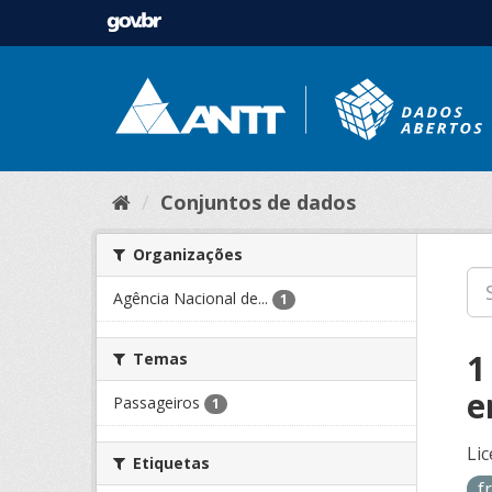
Conjuntos de dados
Organizações
Agência Nacional de...
1
1
Temas
e
Passageiros
1
Lic
Etiquetas
f