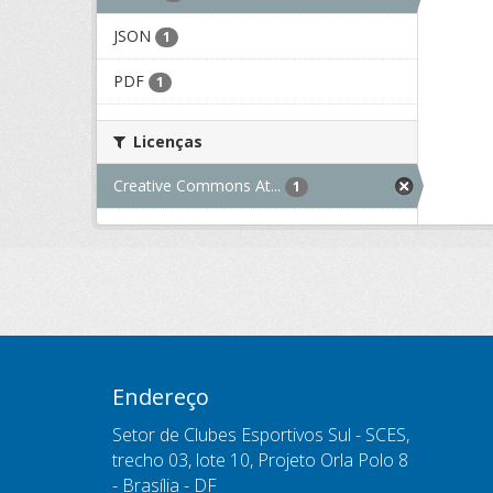
JSON
1
PDF
1
Licenças
Creative Commons At...
1
Endereço
Setor de Clubes Esportivos Sul - SCES,
trecho 03, lote 10, Projeto Orla Polo 8
- Brasília - DF