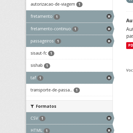
autorizacao-de-viagem
1
fretamento
1
Au
fretamento-continuo
Aut
1
pa
passageiros
1
P
sisaut-fc
1
sishab
1
Voc
taf
1
transporte-de-passa...
1
Formatos
CSV
1
HTML
1