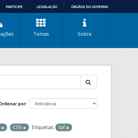
PARTICIPE
LEGISLAÇÃO
ÓRGÃOS DO GOVERNO
zações
Temas
Sobre
Ordenar por
L
CSV
Etiquetas:
taf