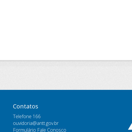
Contatos
Telefone 166
ouvidoria@antt.gov.br
Formulário Fale Conosco