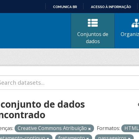
COMUNICA BR
ACESSO À INFORMAÇÃO
IR
PARA
O
Conjuntos de
Organi
CONTEÚDO
dados
 conjunto de dados
ncontrado
enças:
Creative Commons Atribuição
Formatos:
HTM
retamento-continuo
fretamento
passageiros