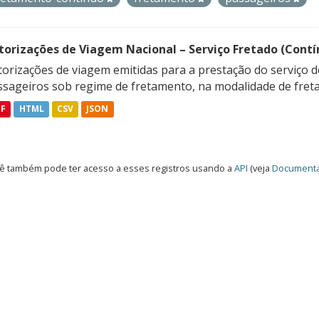
torizações de Viagem Nacional – Serviço Fretado (Contí
orizações de viagem emitidas para a prestação do serviço d
ssageiros sob regime de fretamento, na modalidade de freta
DF
HTML
CSV
JSON
ê também pode ter acesso a esses registros usando a
API
(veja
Documenta