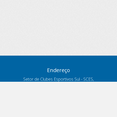
Endereço
Setor de Clubes Esportivos Sul - SCES,
trecho 03, lote 10, Projeto Orla Polo 8
- Brasília - DF
Contatos