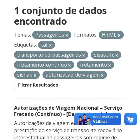
1 conjunto de dados
encontrado
Temas:
Passageiros
Formatos:
HTML
Etiquetas:
taf
transporte-de-passageiros
sisaut-fc
fretamento-continuo
fretamento
sishab
autorizacao-de-viagem
Filtrar Resultados
Autorizações de Viagem Nacional – Serviço
Fretado (Contínuo) - [Descontinuado]
Autorizações de viagem emitidas para a
prestação do serviço de transporte rodoviário
interestadual de passageiros sob regime de