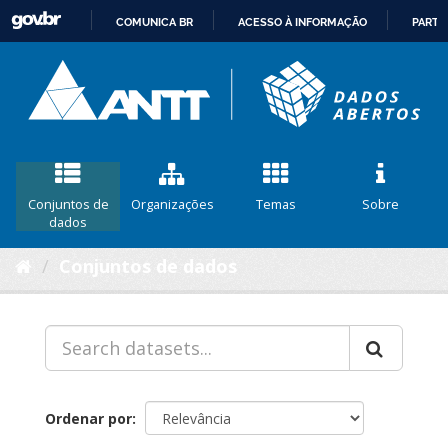
COMUNICA BR
ACESSO À INFORMAÇÃO
PARTI
IR
PARA
O
CONTEÚDO
Conjuntos de
Organizações
Temas
Sobre
dados
Conjuntos de dados
Ordenar por