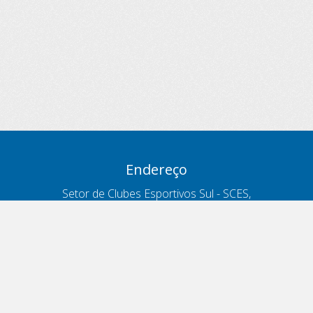
Endereço
Setor de Clubes Esportivos Sul - SCES,
trecho 03, lote 10, Projeto Orla Polo 8
- Brasília - DF
Contatos
Telefone 166