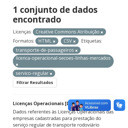
1 conjunto de dados
encontrado
Licenças:
Creative Commons Atribuição
Formatos:
HTML
CSV
Etiquetas:
transporte-de-passageiros
licenca-operacional-secoes-linhas-mercados
servico-regular
Filtrar Resultados
Licenças Operacionais [Descontinuado]
Dados referentes às Licenças Operacionais das
empresas cadastradas para prestação do
serviço regular de transporte rodoviário