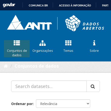
COMUNICA BR
ACESSO À INFORMAÇÃO
PARTI
IR
PARA
O
CONTEÚDO
Conjuntos de
Organizações
Temas
Sobre
dados
Conjuntos de dados
Ordenar por