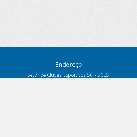
Endereço
Setor de Clubes Esportivos Sul - SCES,
trecho 03, lote 10, Projeto Orla Polo 8
- Brasília - DF
Contatos
Telefone 166
ouvidoria@antt.gov.br
Formulário Fale Conosco