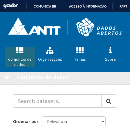
COMUNICA BR
ACESSO À INFORMAÇÃO
PARTI
IR
PARA
O
CONTEÚDO
Conjuntos de
Organizações
Temas
Sobre
dados
Conjuntos de dados
Ordenar por