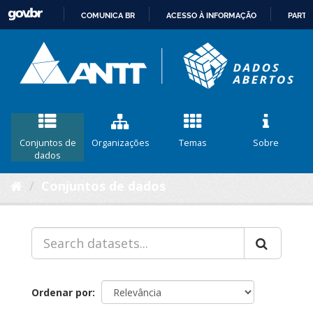
COMUNICA BR
ACESSO À INFORMAÇÃO
PARTI
IR
PARA
O
CONTEÚDO
Conjuntos de
Organizações
Temas
Sobre
dados
Conjuntos de dados
Ordenar por