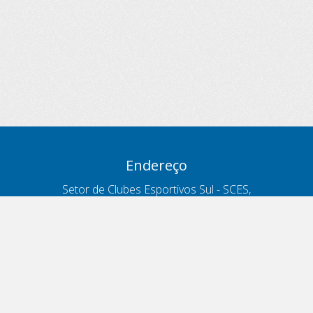
Endereço
Setor de Clubes Esportivos Sul - SCES,
trecho 03, lote 10, Projeto Orla Polo 8
- Brasília - DF
Contatos
Telefone 166
ouvidoria@antt.gov.br