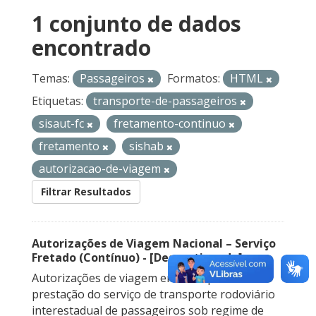
1 conjunto de dados
encontrado
Temas:
Passageiros
Formatos:
HTML
Etiquetas:
transporte-de-passageiros
sisaut-fc
fretamento-continuo
fretamento
sishab
autorizacao-de-viagem
Filtrar Resultados
Autorizações de Viagem Nacional – Serviço
Fretado (Contínuo) - [Descontinuado]
Autorizações de viagem emitidas para a
prestação do serviço de transporte rodoviário
interestadual de passageiros sob regime de