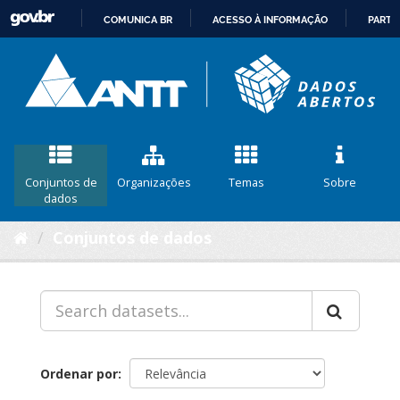
COMUNICA BR
ACESSO À INFORMAÇÃO
PARTI
IR
PARA
O
CONTEÚDO
Conjuntos de
Organizações
Temas
Sobre
dados
Conjuntos de dados
Ordenar por