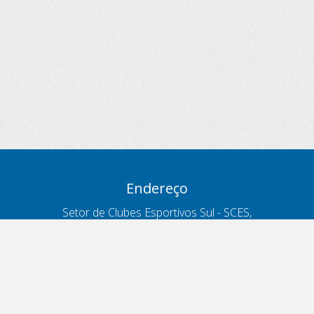
Endereço
Setor de Clubes Esportivos Sul - SCES,
trecho 03, lote 10, Projeto Orla Polo 8
- Brasília - DF
Contatos