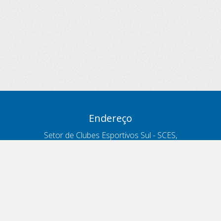
Endereço
Setor de Clubes Esportivos Sul - SCES,
trecho 03, lote 10, Projeto Orla Polo 8
- Brasília - DF
Contatos
Telefone 166
ouvidoria@antt.gov.br