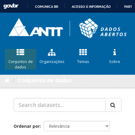
COMUNICA BR
ACESSO À INFORMAÇÃO
PARTI
IR
PARA
O
CONTEÚDO
Conjuntos de
Organizações
Temas
Sobre
dados
Conjuntos de dados
Ordenar por