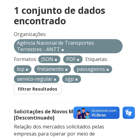
1 conjunto de dados
encontrado
Organizações:
Agência Nacional de Transportes
Terrestres - ANTT
Formatos:
JSON
PDF
Etiquetas:
lop
fretamento
passageiros
servico-regular
sgp
Filtrar Resultados
Solicitações de Novos Mercados
[Descontinuado]
Relação dos mercados solicitados pelas
empresas para operar por meio de